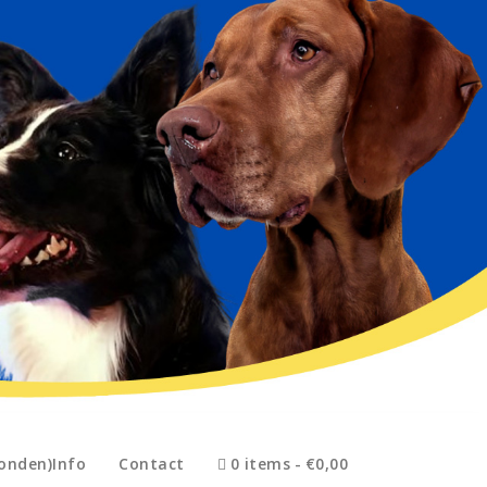
onden)Info
Contact
0 items
€0,00