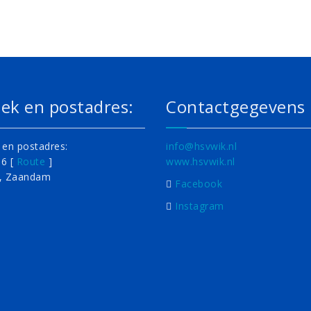
ek en postadres:
Contactgegevens
en postadres:
info@hsvwik.nl
 6 [
Route
]
www.hsvwik.nl
, Zaandam
Facebook
Instagram