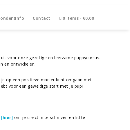
Honden)Info
Contact
0 items
€0,00
 uit voor onze gezellige en leerzame puppycursus.
n en ontwikkelen.
oe je op een positieve manier kunt omgaan met
hebt voor een geweldige start met je pup!
k
[
hier
]
om je direct in te schrijven en lid te