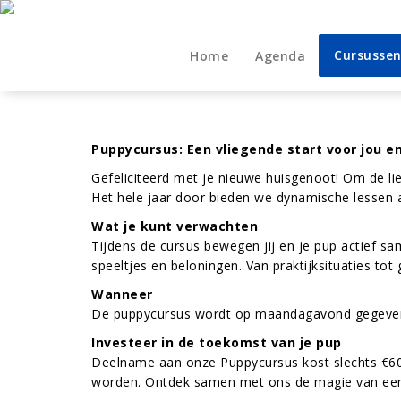
Naar
de
Cursusse
Home
Agenda
inhoud
springen
Puppycursus:
Een vliegende start voor jou en
Gefeliciteerd met je nieuwe huisgenoot! Om de li
Het hele jaar door bieden we dynamische lessen 
Wat je kunt verwachten
Tijdens de cursus bewegen jij en je pup actief s
speeltjes en beloningen. Van praktijksituaties to
Wanneer
De puppycursus wordt op maandagavond gegeven
Investeer in de toekomst van je pup
Deelname aan onze Puppycursus kost slechts €60,-
worden. Ontdek samen met ons de magie van een