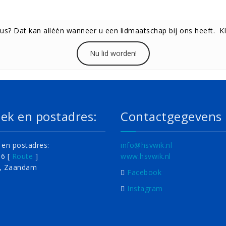
us? Dat kan alléén wanneer u een lidmaatschap bij ons heeft. K
Nu lid worden!
ek en postadres:
Contactgegevens
en postadres:
info@hsvwik.nl
 6 [
Route
]
www.hsvwik.nl
, Zaandam
Facebook
Instagram