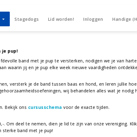
n
Stagedogs
Lid worden!
Inloggen
Handige (
 je pup!
efdevolle band met je pup te versterken, nodigen we je van harte
aan waarin jij en je pup elke week nieuwe vaardigheden ontdekke
amen, versterk je de band tussen baas en hond, en leren jullie h
t gehoorzaamheidsoefeningen, wij behandelen alles wat je nodig 
. Bekijk ons
cursusschema
voor de exacte tijden.
. Om deel te nemen, dien je lid te zijn van onze vereniging. Kli
 sterke band met je pup!