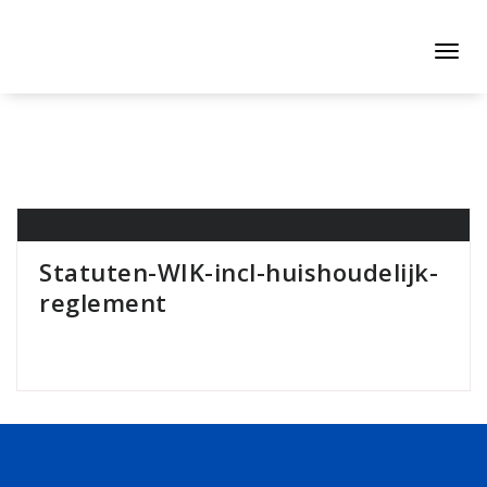
Naar
de
inhoud
Toggl
springen
navig
Statuten-WIK-incl-huishoudelijk-
reglement