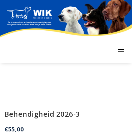
Naar
de
inhoud
springen
Toggl
navig
Behendigheid 2026-3
€
55,00