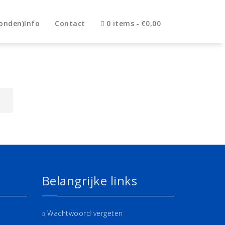
onden)Info
Contact
0 items
€0,00
Belangrijke links
Wachtwoord vergeten