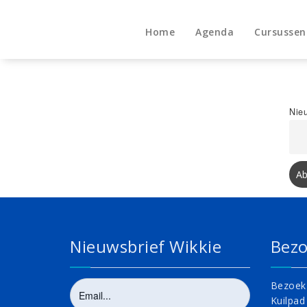
Naar
de
Home
Agenda
Cursusse
inhoud
springen
Nieu
Nieuwsbrief Wikkie
Bezo
Bezoek 
Kuilpad