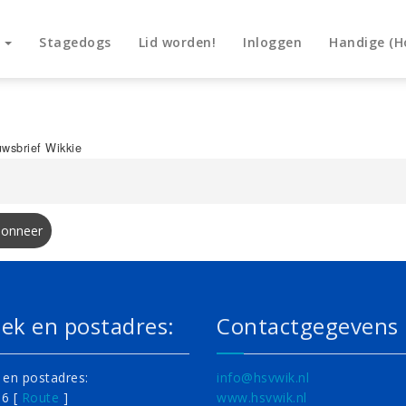
n
Stagedogs
Lid worden!
Inloggen
Handige (H
wsbrief Wikkie
ek en postadres:
Contactgegevens
en postadres:
info@hsvwik.nl
 6 [
Route
]
www.hsvwik.nl