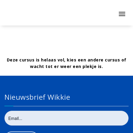
Naar
de
inhoud
Toggl
springen
navig
Deze cursus is helaas vol, kies een andere cursus of
wacht tot er weer een plekje is.
Nieuwsbrief Wikkie